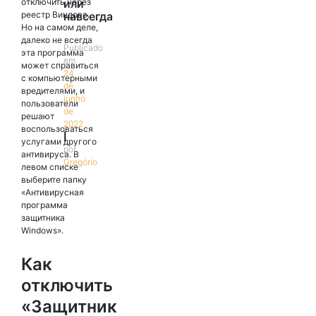
отключить через
или
реестр Виндовс.
навсегда
Но на самом деле,
далеко не всегда
Publicado
эта программа
em
может справиться
24
с компьютерными
de
вредителями, и
junho
пользователи
de
решают
2022
воспользоваться
|
услугами другого
por
антивируса. В
Gregório
левом списке
выберите папку
«Антивирусная
программа
защитника
Windows».
Как
отключить
«Защитник