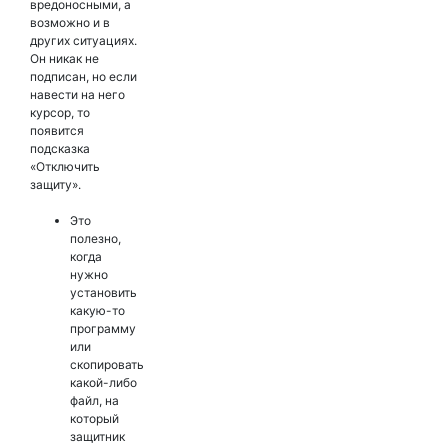
вредоносными, а
возможно и в
других ситуациях.
Он никак не
подписан, но если
навести на него
курсор, то
появится
подсказка
«Отключить
защиту».
Это
полезно,
когда
нужно
установить
какую-то
программу
или
скопировать
какой-либо
файл, на
который
защитник