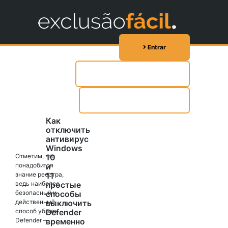
Entrar
Experimente Grátis 1
Chamar Whatsapp
Как
отключить
антивирус
Windows
Отметим, что
10
понадобится
и
знание реестра,
11
ведь наиболее
простые
безопасный и
способы
действенный
выключить
способ убрать
Defender
Defender —
временно