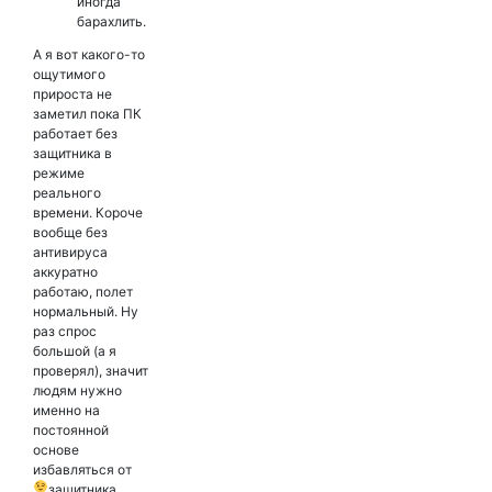
иногда
барахлить.
А я вот какого-то
ощутимого
прироста не
заметил пока ПК
работает без
защитника в
режиме
реального
времени. Короче
вообще без
антивируса
аккуратно
работаю, полет
нормальный. Ну
раз спрос
большой (а я
проверял), значит
людям нужно
именно на
постоянной
основе
избавляться от
защитника