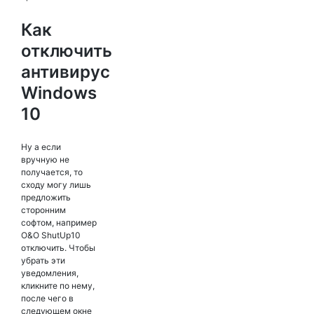
Как
отключить
антивирус
Windows
10
Ну а если
вручную не
получается, то
сходу могу лишь
предложить
сторонним
софтом, например
O&O ShutUp10
отключить. Чтобы
убрать эти
уведомления,
кликните по нему,
после чего в
следующем окне