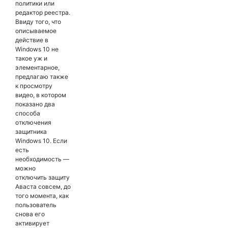
политики или
редактор реестра.
Ввиду того, что
описываемое
действие в
Windows 10 не
такое уж и
элементарное,
предлагаю также
к просмотру
видео, в котором
показано два
способа
отключения
защитника
Windows 10. Если
есть
необходимость —
можно
отключить защиту
Аваста совсем, до
того момента, как
пользователь
снова его
активирует