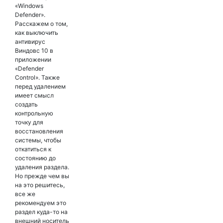
«Windows
Defender».
Расскажем о том,
как выключить
антивирус
Виндовс 10 в
приложении
«Defender
Control». Также
перед удалением
имеет смысл
создать
контрольную
точку для
восстановления
системы, чтобы
откатиться к
состоянию до
удаления раздела.
Но прежде чем вы
на это решитесь,
все же
рекомендуем это
раздел куда-то на
внешний носитель