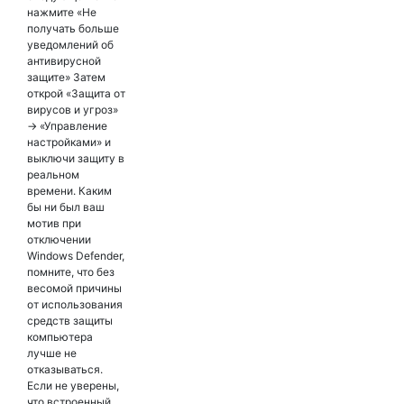
нажмите «Не
получать больше
уведомлений об
антивирусной
защите» Затем
открой «Защита от
вирусов и угроз»
→ «Управление
настройками» и
выключи защиту в
реальном
времени. Каким
бы ни был ваш
мотив при
отключении
Windows Defender,
помните, что без
весомой причины
от использования
средств защиты
компьютера
лучше не
отказываться.
Если не уверены,
что встроенный