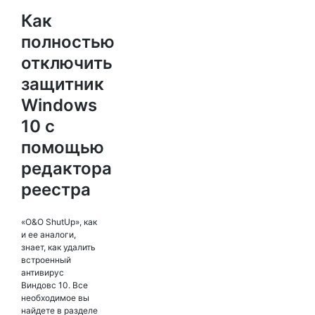
Как
полностью
отключить
защитник
Windows
10 с
помощью
редактора
реестра
«O&O ShutUp», как
и ее аналоги,
знает, как удалить
встроенный
антивирус
Виндовс 10. Все
необходимое вы
найдете в разделе