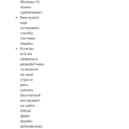
Windows 10
ложно
срабатывает.
Вам нужно
еще
остановить
службу
системы
защиты.
Если вы
всё же
уверены в
разработчике,
то можете
на свой
страх и
риск
скачать
бесплатный
инструмент
на сайте
Github
(файл
disable-
defender.exe).