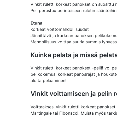
Vinkit ruletti korkeat panokset on suosittu 
Peli perustuu perinteiseen ruletin sääntöihi
Etuna
Korkeat voittomahdollisuudet
Jännittävä ja korkean panoksen pelikokem
Mahdollisuus voittaa suuria summia lyhyess
Kuinka pelata ja missä pelat
Vinkit ruletti korkeat panokset -peliä voi pe
pelikokemus, korkeat panosrajat ja houkuttele
aloita pelaaminen!
Vinkit voittamiseen ja pelin
Voittaaksesi vinkit ruletti korkeat panokset
Martingale tai Fibonacci. Muista myös tarkis