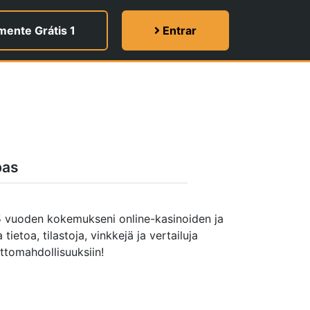
ente Grátis 1
Entrar
pas
 15 vuoden kokemukseni online-kasinoiden ja
ietoa, tilastoja, vinkkejä ja vertailuja
ttomahdollisuuksiin!