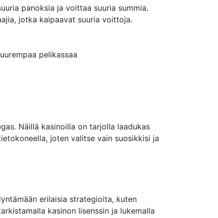
 suuria panoksia ja voittaa suuria summia.
jia, jotka kaipaavat suuria voittoja.
suurempaa pelikassaa
gas. Näillä kasinoilla on tarjolla laadukas
etokoneella, joten valitse vain suosikkisi ja
yntämään erilaisia strategioita, kuten
tarkistamalla kasinon lisenssin ja lukemalla