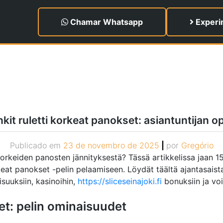
Chamar Whatsapp
Experim
nkit ruletti korkeat panokset: asiantuntijan o
Publicado em
23 de novembro de 2025
|
por
Gregório
i korkeiden panosten jännityksestä? Tässä artikkelissa jaan
rkeat panokset -pelin pelaamiseen. Löydät täältä ajantasaista t
isuuksiin,
kasinoihin,
https://sliceseinajoki.fi
bonuksiin ja voi
set: pelin ominaisuudet