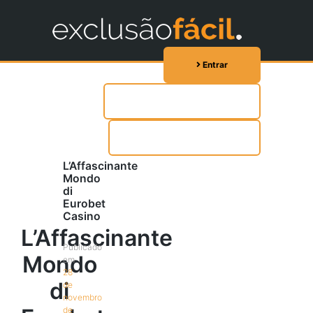
Entrar
Experimente Grátis 1
Chamar Whatsapp
L’Affascinante
Mondo
di
Eurobet
Casino
L’Affascinante
Publicado
Mondo
em
28
di
de
novembro
de