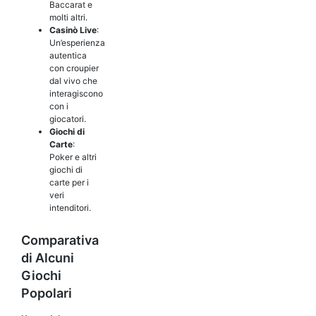
Baccarat e
molti altri.
Casinò Live
:
Un’esperienza
autentica
con croupier
dal vivo che
interagiscono
con i
giocatori.
Giochi di
Carte
:
Poker e altri
giochi di
carte per i
veri
intenditori.
Comparativa
di Alcuni
Giochi
Popolari