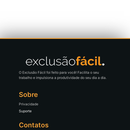
Navegação
de
Post
O Exclusão Fácil foi feito para você! Facilita o seu
trabalho e impulsiona a produtividade do seu dia a dia.
Sobre
Privacidade
Suporte
Contatos