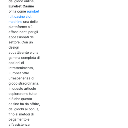
del gioco online,
Eurobet Casino
brilla come
eurobet
it it casino slot
machine
una delle
piattaforme più
affascinanti per gli
appassionati del
settore. Con un
design
accattivante e una
gamma completa di
opzioni di
intrattenimento,
Eurobet offre
un’esperienza di
gioco straordinaria.
In questo articolo
esploreremo tutto
ciò che questo
casinò ha da offrire,
dai giochi ai bonus,
fino ai metodi di
pagamento e
all’assistenza