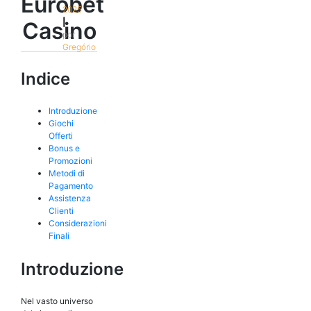
Eurobet
2025
|
Casino
por
Gregório
Indice
Introduzione
Giochi
Offerti
Bonus e
Promozioni
Metodi di
Pagamento
Assistenza
Clienti
Considerazioni
Finali
Introduzione
Nel vasto universo