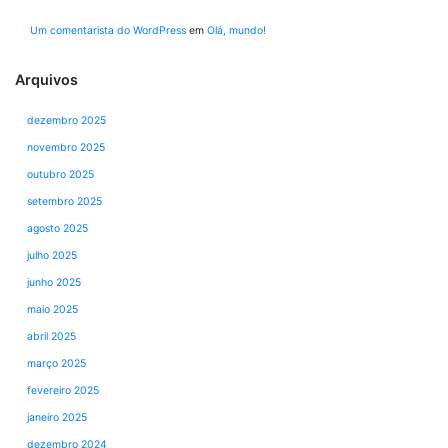
Um comentarista do WordPress
em
Olá, mundo!
Arquivos
dezembro 2025
novembro 2025
outubro 2025
setembro 2025
agosto 2025
julho 2025
junho 2025
maio 2025
abril 2025
março 2025
fevereiro 2025
janeiro 2025
dezembro 2024