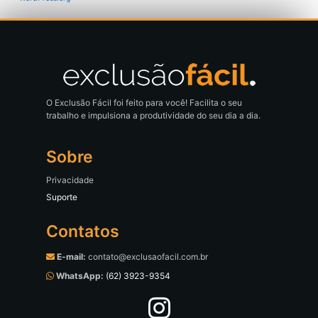
O Exclusão Fácil foi feito para você! Facilita o seu
trabalho e impulsiona a produtividade do seu dia a dia.
Sobre
Privacidade
Suporte
Contatos
E-mail:
contato@exclusaofacil.com.br
WhatsApp:
(62) 3923-9354