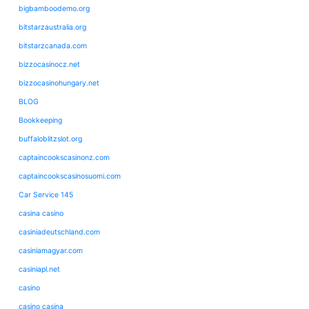
bigbamboodemo.org
bitstarzaustralia.org
bitstarzcanada.com
bizzocasinocz.net
bizzocasinohungary.net
BLOG
Bookkeeping
buffaloblitzslot.org
captaincookscasinonz.com
captaincookscasinosuomi.com
Car Service 145
casina casino
casiniadeutschland.com
casiniamagyar.com
casiniapl.net
casino
casino casina