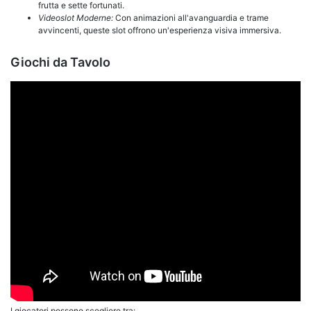
frutta e sette fortunati.
Videoslot Moderne:
Con animazioni all'avanguardia e trame
avvincenti, queste slot offrono un'esperienza visiva immersiva.
Giochi da Tavolo
I giocatori possono scegliere tra: