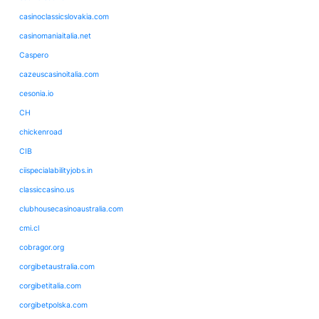
casinoclassicslovakia.com
casinomaniaitalia.net
Caspero
cazeuscasinoitalia.com
cesonia.io
CH
chickenroad
CIB
ciispecialabilityjobs.in
classiccasino.us
clubhousecasinoaustralia.com
cmi.cl
cobragor.org
corgibetaustralia.com
corgibetitalia.com
corgibetpolska.com