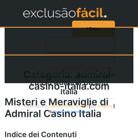
Entrar
Experimente Grátis 1
Chamar Whatsapp
Categoria:
admiral-
Esperienza di Gioco di
Lusso Admiral Casino
casino-italia.com
Italia
Misteri e Meraviglie di
Publicado em
2 de dezembro de 2025
|
por
Gregório
|
Admiral Casino Italia
Deixe um comentário
em
Esperienza
di
Gioco
Indice dei Contenuti
di