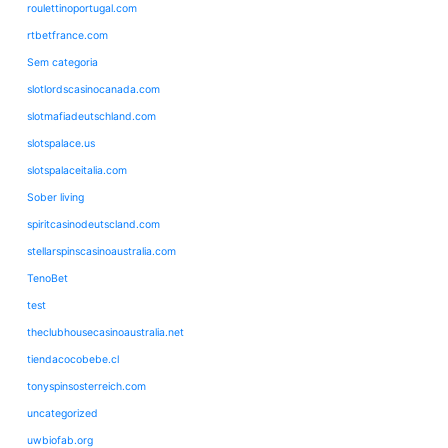
roulettinoportugal.com
rtbetfrance.com
Sem categoria
slotlordscasinocanada.com
slotmafiadeutschland.com
slotspalace.us
slotspalaceitalia.com
Sober living
spiritcasinodeutscland.com
stellarspinscasinoaustralia.com
TenoBet
test
theclubhousecasinoaustralia.net
tiendacocobebe.cl
tonyspinsosterreich.com
uncategorized
uwbiofab.org