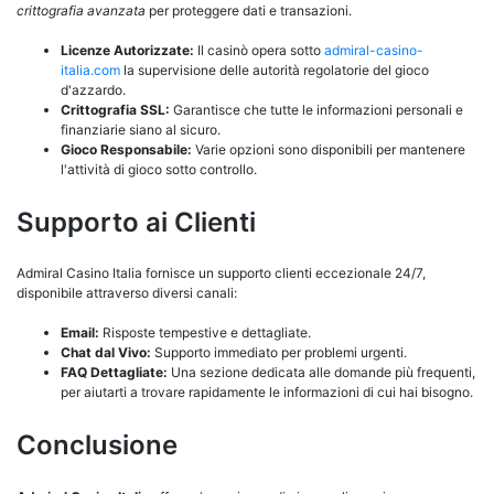
crittografia avanzata
per proteggere dati e transazioni.
Licenze Autorizzate:
Il casinò opera sotto
admiral-casino-
italia.com
la supervisione delle autorità regolatorie del gioco
d'azzardo.
Crittografia SSL:
Garantisce che tutte le informazioni personali e
finanziarie siano al sicuro.
Gioco Responsabile:
Varie opzioni sono disponibili per mantenere
l'attività di gioco sotto controllo.
Supporto ai Clienti
Admiral Casino Italia fornisce un supporto clienti eccezionale 24/7,
disponibile attraverso diversi canali:
Email:
Risposte tempestive e dettagliate.
Chat dal Vivo:
Supporto immediato per problemi urgenti.
FAQ Dettagliate:
Una sezione dedicata alle domande più frequenti,
per aiutarti a trovare rapidamente le informazioni di cui hai bisogno.
Conclusione