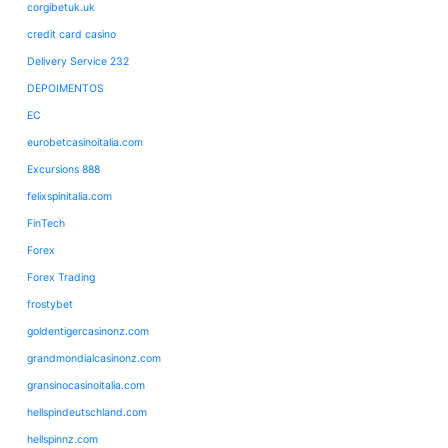
corgibetuk.uk
credit card casino
Delivery Service 232
DEPOIMENTOS
EC
eurobetcasinoitalia.com
Excursions 888
felixspinitalia.com
FinTech
Forex
Forex Trading
frostybet
goldentigercasinonz.com
grandmondialcasinonz.com
gransinocasinoitalia.com
hellspindeutschland.com
hellspinnz.com