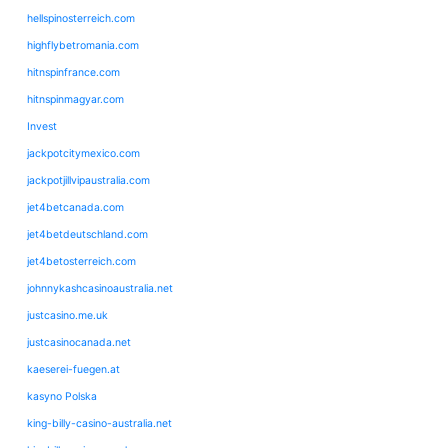
hellspinosterreich.com
highflybetromania.com
hitnspinfrance.com
hitnspinmagyar.com
Invest
jackpotcitymexico.com
jackpotjillvipaustralia.com
jet4betcanada.com
jet4betdeutschland.com
jet4betosterreich.com
johnnykashcasinoaustralia.net
justcasino.me.uk
justcasinocanada.net
kaeserei-fuegen.at
kasyno Polska
king-billy-casino-australia.net