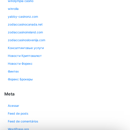
winolympia casino
winrolla
yabby-casinonz.com
zodiaccasinocanada.net
zodiaccasinoireland.com
zodiaccasinoslovenija.com
Консалтинговые услуги
Новости Криптовалют
Новости Форекс
Финтех
Форекс Брокеры
Meta
Acessar
Feed de posts
Feed de comentários
WordPress.org