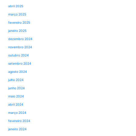
abril 2025
março 2025
fevereiro 2025
janeiro 2025
dezembro 2024
novembro 2024
outubro 2024
setembro 2024
agosto 2024
julho 2024
junho 2024
maio 2024
abril 2024
março 2024
fevereiro 2024
janeiro 2024