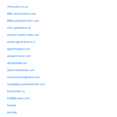
7bitcasino.co.uk
888-casinofrance.com
888casinoosterreich.com
a16z generative ai
admiral-casino-italia.com
adobe generative ai 2
ageofthegods.win
allyspinfrance.com
allyspinitalia.net
alpinocasinoitalia.com
amunracasinogreece.com
aussieplaycasinoaustralia.com
bankonbet.us
bd888casino.com
betista
betrolla