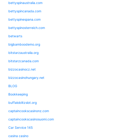
bettyspinaustralia.com
bettyspincanada.com
bettyspinespana.com
bettyspinosterreich.com
betwarts
bigbamboodemo.org
bitstarzaustralia.org
bitstarzcanada.com
bizzocasinocz.net
bizzocasinohungary.net
BLOG
Bookkeeping
buffaloblitzslot.org
captaincookscasinonz.com
captaincookscasinosuomi.com
Car Service 145
casina casino