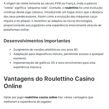
A origem da roleta remonta ao século XVIII na França, onde a palavra
“roleta” significa “pequena roda”. Contudo, o
roulettino
foi uma evolução
contínua desse jogo clássico, introduzindo um toque único que o destaca
dos seus predecessores. Assim como a evolução das máquinas caça-
níqueis e do pôquer, o roulettino se adaptou às novas tecnologias,
proporcionando aos jogadores uma experiência emocionante através de
plataformas online.
Desenvolvimentos Importantes
Surgimento de versões eletrônicas nos anos 90.
Adaptação para dispositivos móveis, permitindo acesso a qualquer
momento.
Implementação de gráficos 3D e sons envolventes para uma
experiência imersiva.
Vantagens do Roulettino Casino
Online
Optar por jogar
roulettino casino online
traz várias vantagens que
melhoram a experiência do jogador: