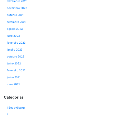
dezembro 2023
novembro 2023
outubro 2023
setembro 2023
agosto 2023
julho 2023
fevereiro 2023
janeiro 2023
outubro 2022
junho 2022
fevereiro 2022
junho 2021
maio 2021
Categorias
! Без рубрики
1