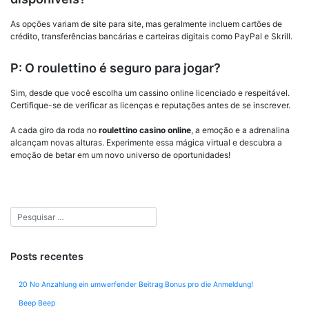
As opções variam de site para site, mas geralmente incluem cartões de
crédito, transferências bancárias e carteiras digitais como PayPal e Skrill.
P: O roulettino é seguro para jogar?
Sim, desde que você escolha um cassino online licenciado e respeitável.
Certifique-se de verificar as licenças e reputações antes de se inscrever.
A cada giro da roda no
roulettino casino online
, a emoção e a adrenalina
alcançam novas alturas. Experimente essa mágica virtual e descubra a
emoção de betar em um novo universo de oportunidades!
Posts recentes
20 No Anzahlung ein umwerfender Beitrag Bonus pro die Anmeldung!
Beep Beep