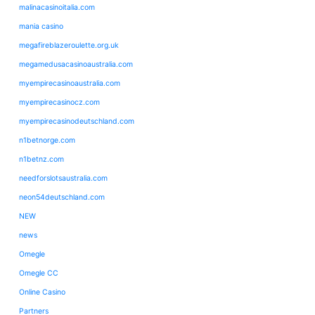
malinacasinoitalia.com
mania casino
megafireblazeroulette.org.uk
megamedusacasinoaustralia.com
myempirecasinoaustralia.com
myempirecasinocz.com
myempirecasinodeutschland.com
n1betnorge.com
n1betnz.com
needforslotsaustralia.com
neon54deutschland.com
NEW
news
Omegle
Omegle CC
Online Casino
Partners