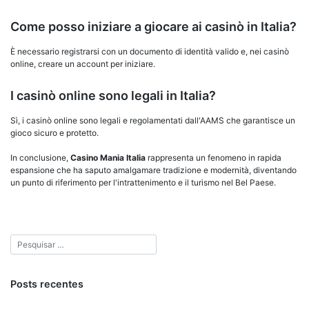
Come posso iniziare a giocare ai casinò in Italia?
È necessario registrarsi con un documento di identità valido e, nei casinò
online, creare un account per iniziare.
I casinò online sono legali in Italia?
Sì, i casinò online sono legali e regolamentati dall'AAMS che garantisce un
gioco sicuro e protetto.
In conclusione,
Casino Mania Italia
rappresenta un fenomeno in rapida
espansione che ha saputo amalgamare tradizione e modernità, diventando
un punto di riferimento per l'intrattenimento e il turismo nel Bel Paese.
Posts recentes