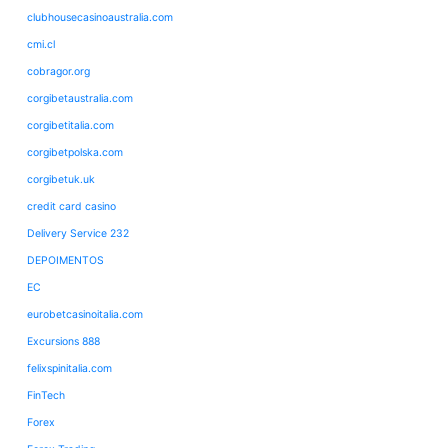
clubhousecasinoaustralia.com
cmi.cl
cobragor.org
corgibetaustralia.com
corgibetitalia.com
corgibetpolska.com
corgibetuk.uk
credit card casino
Delivery Service 232
DEPOIMENTOS
EC
eurobetcasinoitalia.com
Excursions 888
felixspinitalia.com
FinTech
Forex