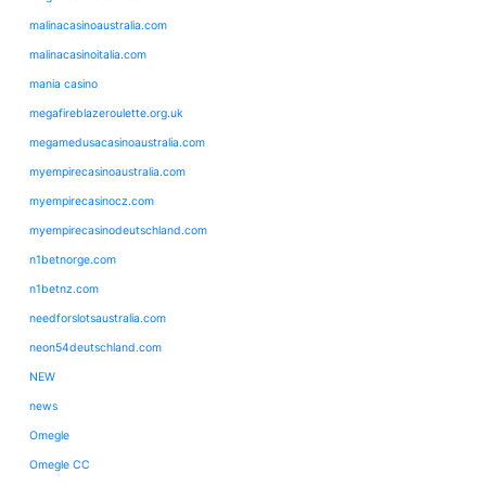
malinacasinoaustralia.com
malinacasinoitalia.com
mania casino
megafireblazeroulette.org.uk
megamedusacasinoaustralia.com
myempirecasinoaustralia.com
myempirecasinocz.com
myempirecasinodeutschland.com
n1betnorge.com
n1betnz.com
needforslotsaustralia.com
neon54deutschland.com
NEW
news
Omegle
Omegle CC