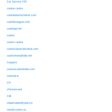
Car Service 145
casina casino
casiniadeutschland.com
casiniamagyar.com
casiniapl.net
casino
casino casina
casinoclassicslovakia.com
casinomaniaitalia.net
Caspero
cazeuscasinoitalia.com
cesonia.io
CH
chickenroad
CIB
ciispecialabilityjobs.in
classiccasino.us