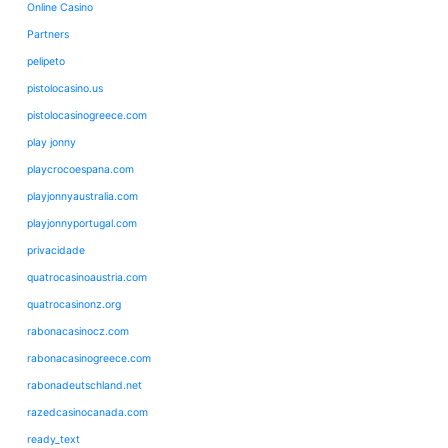
Online Casino
Partners
pelipeto
pistolocasino.us
pistolocasinogreece.com
play jonny
playcrocoespana.com
playjonnyaustralia.com
playjonnyportugal.com
privacidade
quatrocasinoaustria.com
quatrocasinonz.org
rabonacasinocz.com
rabonacasinogreece.com
rabonadeutschland.net
razedcasinocanada.com
ready_text