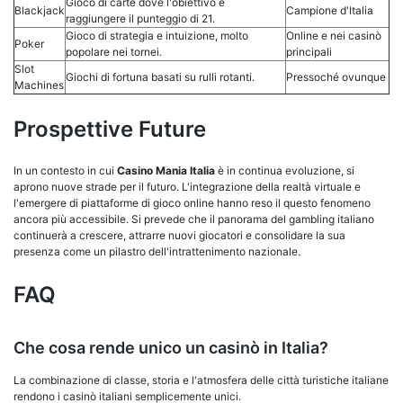
Gioco di carte dove l'obiettivo è
Blackjack
Campione d'Italia
raggiungere il punteggio di 21.
Gioco di strategia e intuizione, molto
Online e nei casinò
Poker
popolare nei tornei.
principali
Slot
Giochi di fortuna basati su rulli rotanti.
Pressoché ovunque
Machines
Prospettive Future
In un contesto in cui
Casino Mania Italia
è in continua evoluzione, si
aprono nuove strade per il futuro. L'integrazione della realtà virtuale e
l'emergere di piattaforme di gioco online hanno reso il questo fenomeno
ancora più accessibile. Si prevede che il panorama del gambling italiano
continuerà a crescere, attrarre nuovi giocatori e consolidare la sua
presenza come un pilastro dell'intrattenimento nazionale.
FAQ
Che cosa rende unico un casinò in Italia?
La combinazione di classe, storia e l'atmosfera delle città turistiche italiane
rendono i casinò italiani semplicemente unici.