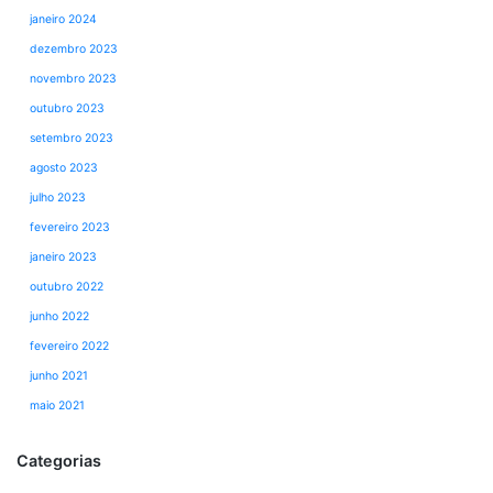
janeiro 2024
dezembro 2023
novembro 2023
outubro 2023
setembro 2023
agosto 2023
julho 2023
fevereiro 2023
janeiro 2023
outubro 2022
junho 2022
fevereiro 2022
junho 2021
maio 2021
Categorias