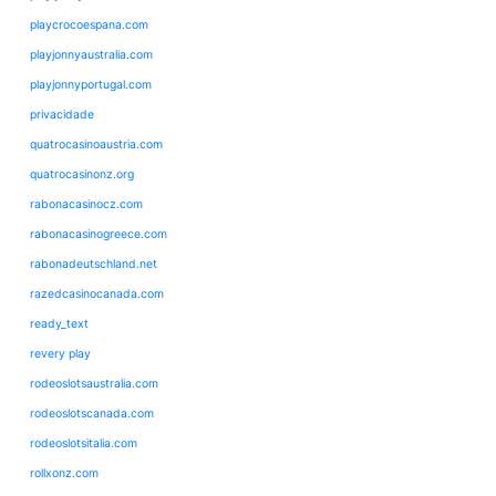
playcrocoespana.com
playjonnyaustralia.com
playjonnyportugal.com
privacidade
quatrocasinoaustria.com
quatrocasinonz.org
rabonacasinocz.com
rabonacasinogreece.com
rabonadeutschland.net
razedcasinocanada.com
ready_text
revery play
rodeoslotsaustralia.com
rodeoslotscanada.com
rodeoslotsitalia.com
rollxonz.com