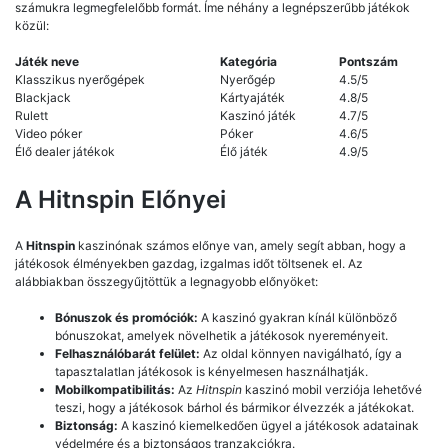
számukra legmegfelelőbb formát. Íme néhány a legnépszerűbb játékok
közül:
Játék neve
Kategória
Pontszám
Klasszikus nyerőgépek
Nyerőgép
4.5/5
Blackjack
Kártyajáték
4.8/5
Rulett
Kaszinó játék
4.7/5
Video póker
Póker
4.6/5
Élő dealer játékok
Élő játék
4.9/5
A Hitnspin Előnyei
A
Hitnspin
kaszinónak számos előnye van, amely segít abban, hogy a
játékosok élményekben gazdag, izgalmas időt töltsenek el. Az
alábbiakban összegyűjtöttük a legnagyobb előnyöket:
Bónuszok és promóciók:
A kaszinó gyakran kínál különböző
bónuszokat, amelyek növelhetik a játékosok nyereményeit.
Felhasználóbarát felület:
Az oldal könnyen navigálható, így a
tapasztalatlan játékosok is kényelmesen használhatják.
Mobilkompatibilitás:
Az
Hitnspin
kaszinó mobil verziója lehetővé
teszi, hogy a játékosok bárhol és bármikor élvezzék a játékokat.
Biztonság:
A kaszinó kiemelkedően ügyel a játékosok adatainak
védelmére és a biztonságos tranzakciókra.