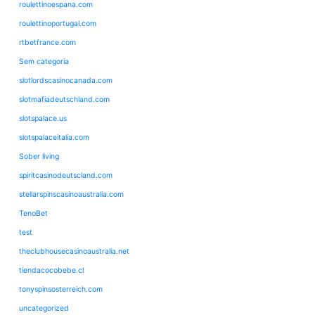
roulettinoespana.com
roulettinoportugal.com
rtbetfrance.com
Sem categoria
slotlordscasinocanada.com
slotmafiadeutschland.com
slotspalace.us
slotspalaceitalia.com
Sober living
spiritcasinodeutscland.com
stellarspinscasinoaustralia.com
TenoBet
test
theclubhousecasinoaustralia.net
tiendacocobebe.cl
tonyspinsosterreich.com
uncategorized