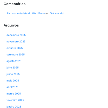
Comentários
Um comentarista do WordPress
em
Olá, mundo!
Arquivos
dezembro 2025
novembro 2025
outubro 2025
setembro 2025
agosto 2025
julho 2025
junho 2025
maio 2025
abril 2025
março 2025
fevereiro 2025
janeiro 2025