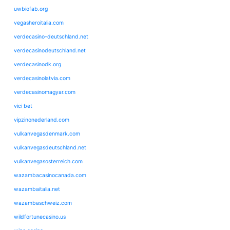
uwbiofab.org
vegasheroitalia.com
verdecasino-deutschland.net
verdecasinodeutschland.net
verdecasinodk.org
verdecasinolatvia.com
verdecasinomagyar.com
vici bet
vipzinonederland.com
vulkanvegasdenmark.com
vulkanvegasdeutschland.net
vulkanvegasosterreich.com
wazambacasinocanada.com
wazambaitalia.net
wazambaschweiz.com
wildfortunecasino.us