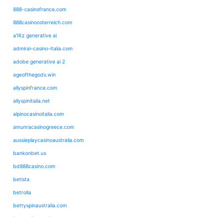
888-casinofrance.com
888casinoosterreich.com
a16z generative ai
admiral-casino-italia.com
adobe generative ai 2
ageofthegods.win
allyspinfrance.com
allyspinitalia.net
alpinocasinoitalia.com
amunracasinogreece.com
aussieplaycasinoaustralia.com
bankonbet.us
bd888casino.com
betista
betrolla
bettyspinaustralia.com