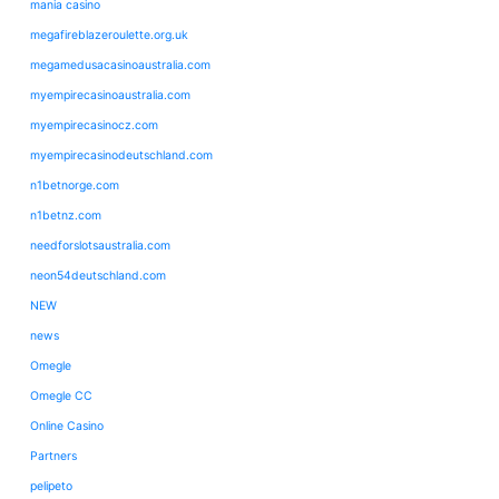
mania casino
megafireblazeroulette.org.uk
megamedusacasinoaustralia.com
myempirecasinoaustralia.com
myempirecasinocz.com
myempirecasinodeutschland.com
n1betnorge.com
n1betnz.com
needforslotsaustralia.com
neon54deutschland.com
NEW
news
Omegle
Omegle CC
Online Casino
Partners
pelipeto