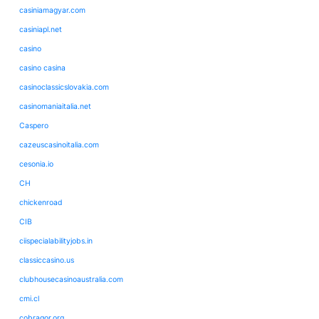
casiniamagyar.com
casiniapl.net
casino
casino casina
casinoclassicslovakia.com
casinomaniaitalia.net
Caspero
cazeuscasinoitalia.com
cesonia.io
CH
chickenroad
CIB
ciispecialabilityjobs.in
classiccasino.us
clubhousecasinoaustralia.com
cmi.cl
cobragor.org