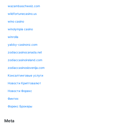
wazambaschweiz.com
wildfortunecasino.us
wino casino
winolympia casino
winrolla
yabby-casinonz.com
zodiaccasinocanada.net
zodiaccasinoireland.com
zodiaccasinoslovenija.com
Консалтинговые услуги
Новости Криптовалют
Новости Форекс
Финтех
Форекс Брокеры
Meta