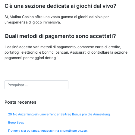
C’è una sezione dedicata ai giochi dal vivo?
Sì, Malina Casino offre una vasta gamma di giochi dal vivo per
un’esperienza di gioco immersiva.
Quali metodi di pagamento sono accettati?
Il casinò accetta vari metodi di pagamento, comprese carte di credito,
portafogli elettronici e bonifici bancari. Assicurati di controllare la sezione
pagamenti per maggiori dettagli.
Posts recentes
20 No Anzahlung ein umwerfender Beitrag Bonus pro die Anmeldung!
Beep Beep
Почему мы останавливаемся на спокойные отдых