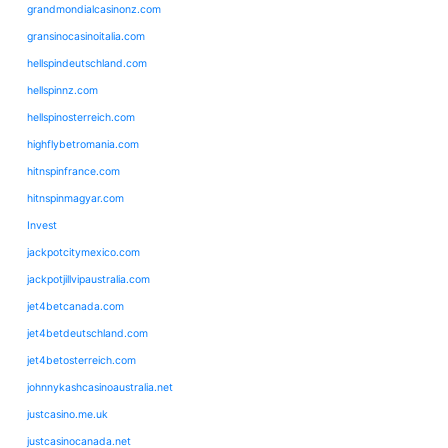
grandmondialcasinonz.com
gransinocasinoitalia.com
hellspindeutschland.com
hellspinnz.com
hellspinosterreich.com
highflybetromania.com
hitnspinfrance.com
hitnspinmagyar.com
Invest
jackpotcitymexico.com
jackpotjillvipaustralia.com
jet4betcanada.com
jet4betdeutschland.com
jet4betosterreich.com
johnnykashcasinoaustralia.net
justcasino.me.uk
justcasinocanada.net