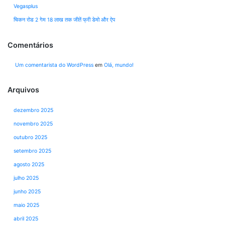
Vegasplus
चिकन रोड 2 गेम 18 लाख तक जीतें फ्री डेमो और ऐप
Comentários
Um comentarista do WordPress
em
Olá, mundo!
Arquivos
dezembro 2025
novembro 2025
outubro 2025
setembro 2025
agosto 2025
julho 2025
junho 2025
maio 2025
abril 2025