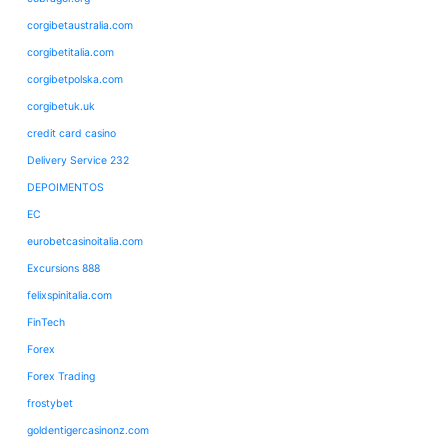
corgibetaustralia.com
corgibetitalia.com
corgibetpolska.com
corgibetuk.uk
credit card casino
Delivery Service 232
DEPOIMENTOS
EC
eurobetcasinoitalia.com
Excursions 888
felixspinitalia.com
FinTech
Forex
Forex Trading
frostybet
goldentigercasinonz.com