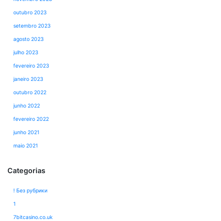
outubro 2023
setembro 2023
agosto 2023
julho 2023
fevereiro 2023
janeiro 2023
outubro 2022
junho 2022
fevereiro 2022
junho 2021
maio 2021
Categorias
! Без рубрики
1
7bitcasino.co.uk